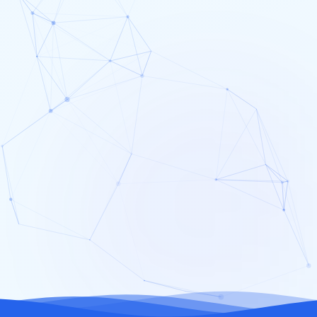
al***1 (Semarang)
baru saja membeli