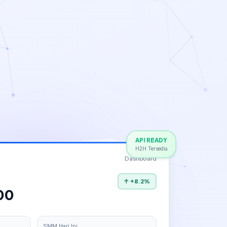
API READY
H2H Tersedia
Dashboard
↑ +8.2%
00
SMM Hari Ini