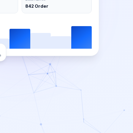
842 Order
a