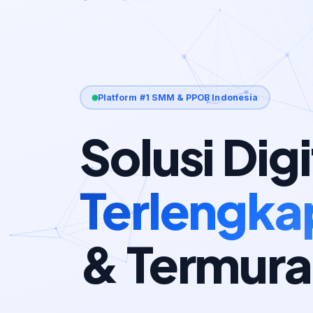
Platform #1 SMM & PPOB Indonesia
Solusi Digi
Terlengka
& Termur