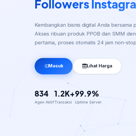
TikTok
Kembangkan bisnis digital Anda bersama pu
Akses ribuan produk PPOB dan SMM den
pertama, proses otomatis 24 jam non-stop
Masuk
Lihat Harga
834
1.2K+
99.9%
Agen Aktif
Transaksi
Uptime Server