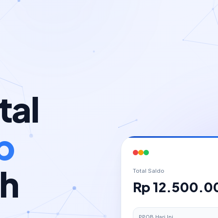
tal
p
ah
Total Saldo
Rp 12.500.0
PPOB Hari Ini